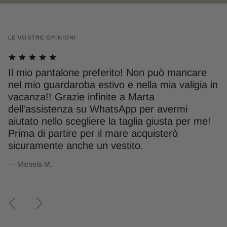
LE VOSTRE OPINIONI
Il mio pantalone preferito! Non può mancare
S
à
nel mio guardaroba estivo e nella mia valigia in
S
to
vacanza!! Grazie infinite a Marta
g
ia
dell'assistenza su WhatsApp per avermi
m
aiutato nello scegliere la taglia giusta per me!
L
Prima di partire per il mare acquisterò
— 
sicuramente anche un vestito.
— Michela M.