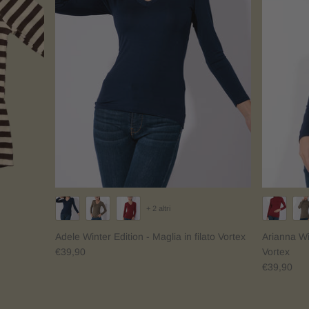
+ 2 altri
Adele Winter Edition - Maglia in filato Vortex
Arianna Win
€39,90
Vortex
€39,90