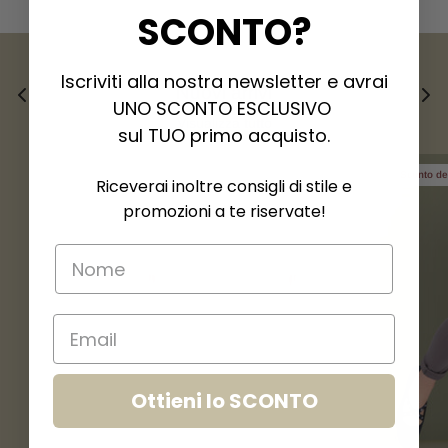
SCONTO
?
Iscriviti alla nostra newsletter e avrai
Nuovi arrivi
UNO SCONTO ESCLUSIVO
Visualizza tutto
sul TUO primo acquisto.
Sconto d
Riceverai inoltre consigli di stile e
promozioni a te riservate!
Ottieni lo SCONTO