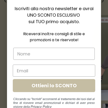
Nuovi arrivi
Visualizza tutto
Iscriviti alla nostra newsletter e avrai
UNO SCONTO ESCLUSIVO
Sconto d
sul TUO primo acquisto.
Riceverai inoltre consigli di stile e
promozioni a te riservate!
Ottieni lo SCONTO
Cliccando su "Iscriviti" acconsenti al trattamento dei tuoi dati al
fine di ricevere email promozionali e dichiari di aver preso
Privacy Policy
visione della
+ 9 altri