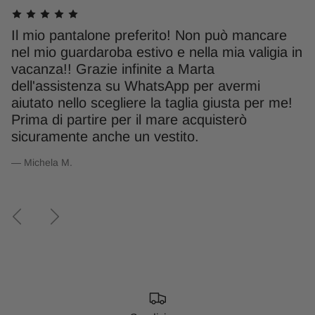
Il mio pantalone preferito! Non può mancare
S
à
nel mio guardaroba estivo e nella mia valigia in
S
to
vacanza!! Grazie infinite a Marta
g
ia
dell'assistenza su WhatsApp per avermi
m
aiutato nello scegliere la taglia giusta per me!
L
Prima di partire per il mare acquisterò
— 
sicuramente anche un vestito.
— Michela M.