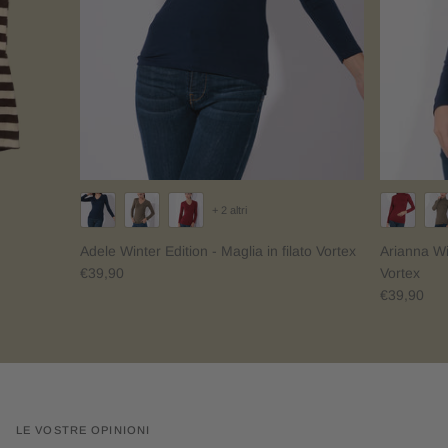
+ 2 altri
Adele Winter Edition - Maglia in filato Vortex
Arianna Win
€39,90
Vortex
€39,90
LE VOSTRE OPINIONI