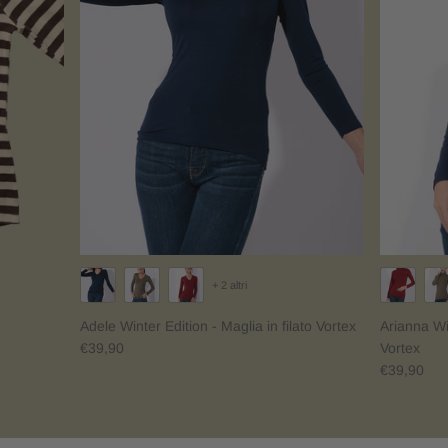
+ 2 altri
Adele Winter Edition - Maglia in filato Vortex
Arianna Win
€39,90
Vortex
€39,90