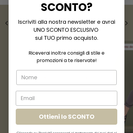
SCONTO
?
Iscriviti alla nostra newsletter e avrai
Nuovi arrivi
UNO SCONTO ESCLUSIVO
Visualizza tutto
sul TUO primo acquisto.
Sconto d
Riceverai inoltre consigli di stile e
promozioni a te riservate!
Ottieni lo SCONTO