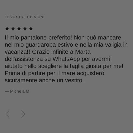
LE VOSTRE OPINIONI
Il mio pantalone preferito! Non può mancare
S
à
nel mio guardaroba estivo e nella mia valigia in
S
to
vacanza!! Grazie infinite a Marta
g
ia
dell'assistenza su WhatsApp per avermi
m
aiutato nello scegliere la taglia giusta per me!
L
Prima di partire per il mare acquisterò
— 
sicuramente anche un vestito.
— Michela M.